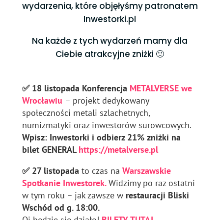
wydarzenia, które objęłyśmy patronatem
Inwestorki.pl
Na każde z tych wydarzeń mamy dla
Ciebie atrakcyjne zniżki 🙂
✅ 18 listopada Konferencja
METALVERSE we
Wrocławiu
– projekt dedykowany
społeczności
metali szlachetnych,
numizmatyki oraz inwestorów surowcowych.
Wpisz: Inwestorki i odbierz 21% zniżki na
bilet GENERAL
https://metalverse.pl
✅
27 listopada
to czas na
Warszawskie
Spotkanie Inwestorek.
Widzimy po raz ostatni
w tym roku – jak zawsze w
restauracji Bliski
Wschód od g. 18:00.
Oj będzie się działo!
BILETY TUTAJ.