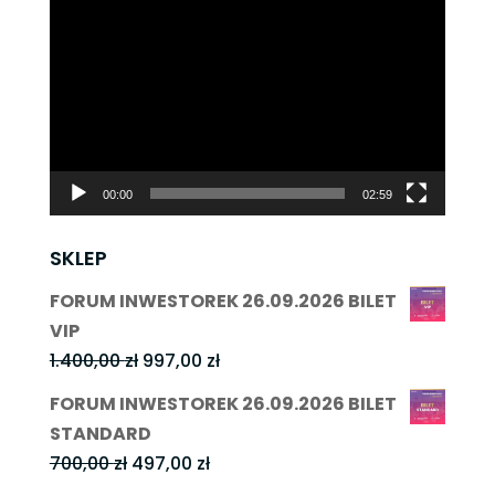
Odtwarzacz
video
00:00
02:59
SKLEP
FORUM INWESTOREK 26.09.2026 BILET
VIP
Pierwotna
Aktualna
1.400,00
zł
997,00
zł
cena
cena
FORUM INWESTOREK 26.09.2026 BILET
wynosiła:
wynosi:
STANDARD
1.400,00 zł.
997,00 zł.
Pierwotna
Aktualna
700,00
zł
497,00
zł
cena
cena