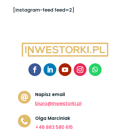
wynosiła:
wynosi:
[instagram-feed feed=2]
700,00 zł.
497,00 zł.
Napisz email

biuro@inwestorki.pl
Olga Marciniak

+48 883 580 615