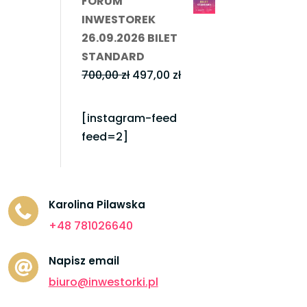
FORUM
wynosiła:
wynosi:
INWESTOREK
1.400,00 zł.
997,00 zł.
26.09.2026 BILET
STANDARD
Pierwotna
Aktualna
700,00
zł
497,00
zł
cena
cena
wynosiła:
wynosi:
[instagram-feed
700,00 zł.
497,00 zł.
feed=2]
Karolina Pilawska

+48 781026640
Napisz email

biuro@inwestorki.pl