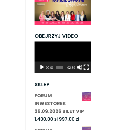
OBEJRZYJ VIDEO
Odtwarzacz
video
00:00
02:59
SKLEP
FORUM
INWESTOREK
26.09.2026 BILET VIP
Pierwotna
Aktualna
1.400,00
zł
997,00
zł
cena
cena